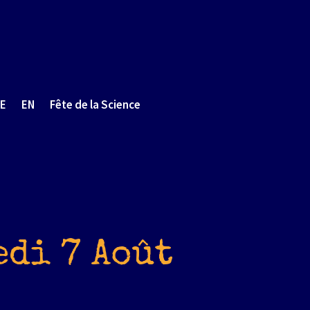
E
EN
Fête de la Science
edi 7 Août