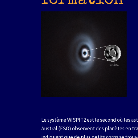
formation
Le système WISPIT2 est le second où les as
Austral (ESO) observent des planètes en train
indiquant que de plus petits corps se trouv